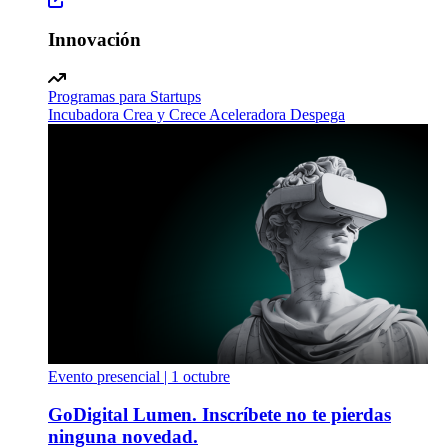
Innovación
Programas para Startups
Incubadora Crea y Crece
Aceleradora Despega
Evento presencial | 1 octubre
GoDigital Lumen. Inscríbete no te pierdas
ninguna novedad.