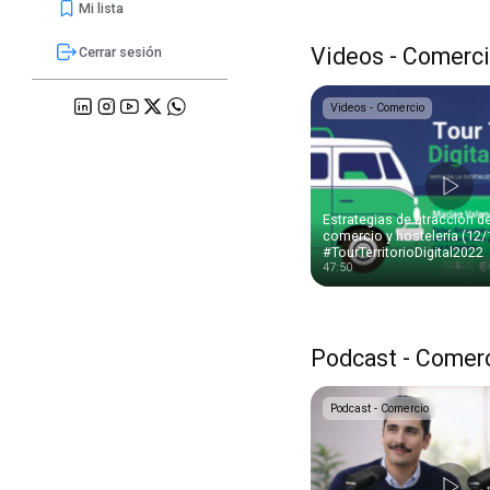
Mi lista
Videos - Comerc
Cerrar sesión
Videos - Comercio
Estrategias de atracción de
comercio y hostelería (12/1
#TourTerritorioDigital2022
47:50
Podcast - Comer
Podcast - Comercio