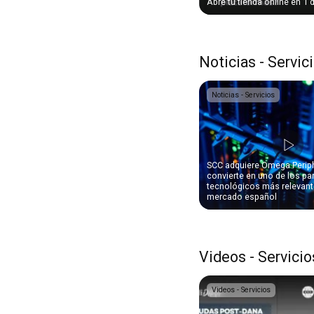
Abre tu tienda online en 1 
Noticias - Servic
Noticias - Servicios
SCC adquiere Omega Periph
convierte en uno de los pa
tecnológicos más relevant
mercado español
Videos - Servicio
Videos - Servicios