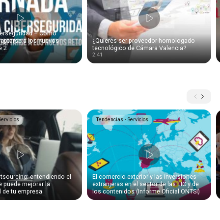
berseguridad – Cómo
daptarse a los nuevos
¿Quieres ser proveedor homologado
e 2
tecnológico de Cámara Valencia?
2:41
Servicios
Tendencias - Servicios
tsourcing: entendiendo el
El comercio exterior y las inversiones
 puede mejorar la
extranjeras en el sector de las TIC y de
d de tu empresa
los contenidos (Informe Oficial ONTSI)