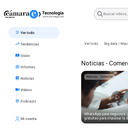
Skip
to
content
Ver todo
Ver todo
Big data / Mac
Tendencias
Guías
Noticias - Comer
Informes
Noticias - Comercio
Noticias
Videos
Podcasts
WhatsApp para negocios: 
gratuitas para impulsar la d
Mi cuenta