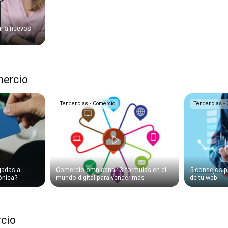
ar a nuevos
mercio
Tendencias - Comercio
Tendencias - 
gadas a
Comercio omnicanal: 3 formulas en el
5 consejos p
rónica?
mundo digital para vender más
de tu web
rcio