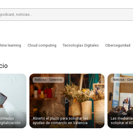
hine learning
Cloud computing
Tecnologías Digitales
Ciberseguridad
cio
Noticias - Comercio
Noticias - Com
jornadas
Abierto el plazo para solicitar las
Las mediana
igitalización
ayudas de comercio en Valencia
solicitar el K