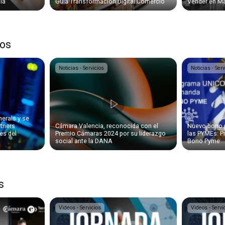
día
Guía Transformación Digital Comercio
Vender en Ma
ios
Noticias - Servicios
Noticias - Serv
erals y se
rtners
Cámara Valencia, reconocida con el
Nuevo bono pa
es del
Premio Cámaras 2024 por su liderazgo
las PYMEs: 
social ante la DANA
Bono Pyme
s
Videos - Servicios
Videos - Servi