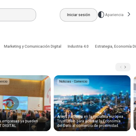
Iniciar sesión
Apariencia
Marketing y Comunicación Digital
Industria 4.0
Estrategia, Economía Di
ercio
Noticias - Comercio
Arsys participa en la iniciativa europea
s empresas ya pueden
TrustChain para acercar la Economía
IT DIGITAL
del Dato al comercio de proximidad.