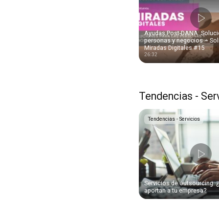
Ayudas Post-DANA: Soluci
personas y negocios – So
Miradas Digitales #15
26:32
Tendencias - Ser
Tendencias - Servicios
Servicios de outsourcing: 
aportan a tu empresa?