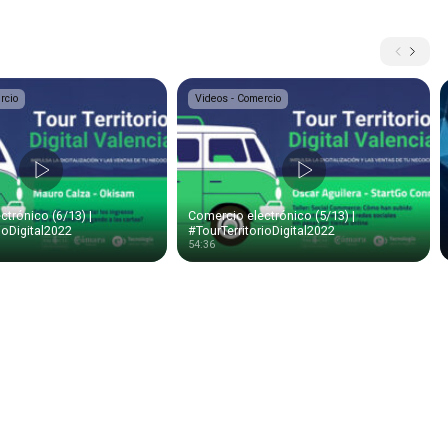
rcio
Videos - Comercio
trónico (6/13) |
Comercio electrónico (5/13) |
ioDigital2022
#TourTerritorioDigital2022
54:36