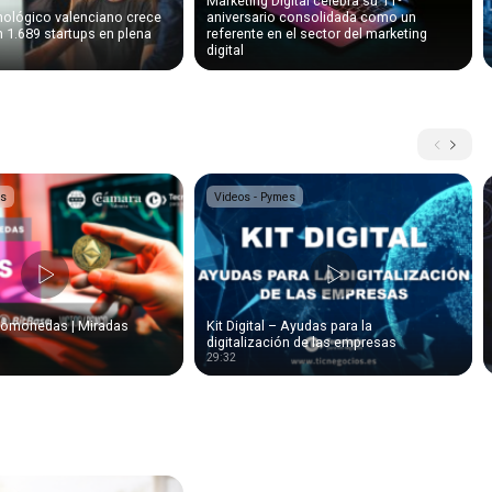
Marketing Digital celebra su 11º
cnológico valenciano crece
aniversario consolidada como un
 1.689 startups en plena
referente en el sector del marketing
digital
es
Videos - Pymes
tomonedas | Miradas
Kit Digital – Ayudas para la
digitalización de las empresas
29:32