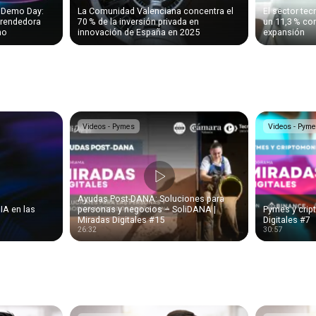
r Demo Day:
La Comunidad Valenciana concentra el
El sector te
prendedora
70 % de la inversión privada en
un 11,3 % con
no
innovación de España en 2025
expansión
Videos - Pymes
Videos - Pym
Ayudas Post-DANA: Soluciones para
 IA en las
personas y negocios – SoliDANA |
Pymes y crip
Miradas Digitales #15
Digitales #7
26:32
30:57