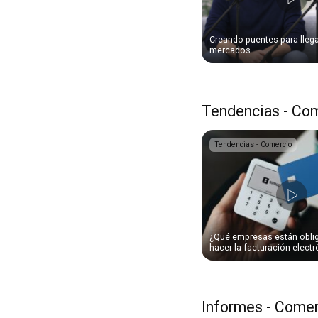
Creando puentes para lleg
mercados
Tendencias - Co
Tendencias - Comercio
¿Qué empresas están obli
hacer la facturación elect
Informes - Come