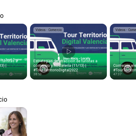
io
Videos - Comercio
Videos - Come
 turistas a
Estrategias de atracción de turistas a
3) |
comercio y hostelería (11/13) |
Comercio elec
#TourTerritorioDigital2022
#TourTerritor
38:53
47:37
cio