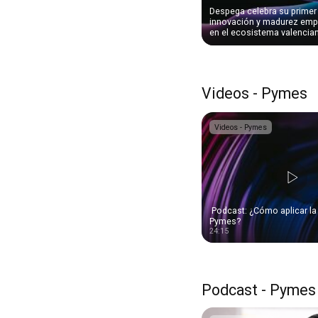
Despega celebra su prime
innovación y madurez em
en el ecosistema valencia
Videos - Pymes
Videos - Pymes
️ Podcast: ¿Cómo aplicar la
Pymes?
24:15
Podcast - Pymes