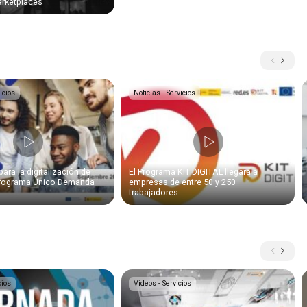
rketplaces
icios
Noticias - Servicios
ra la digitalización de
El Programa KIT DIGITAL llegará a
Programa Único Demanda
empresas de entre 50 y 250
trabajadores
cios
Videos - Servicios