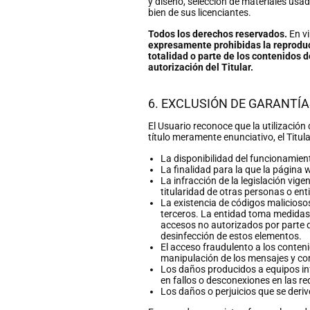
y diseño, selección de materiales usad
bien de sus licenciantes.
Todos los derechos reservados.
En vi
expresamente prohibidas la reproducc
totalidad o parte de los contenidos d
autorización del Titular.
6. EXCLUSIÓN DE GARANTÍ
El Usuario reconoce que la utilización
título meramente enunciativo, el Titu
La disponibilidad del funcionamient
La finalidad para la que la página w
La infracción de la legislación vige
titularidad de otras personas o ent
La existencia de códigos malicioso
terceros. La entidad toma medidas 
accesos no autorizados por parte d
desinfección de estos elementos.
El acceso fraudulento a los conteni
manipulación de los mensajes y com
Los daños producidos a equipos in
en fallos o desconexiones en las r
Los daños o perjuicios que se deri