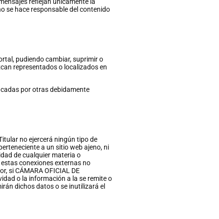
 mensajes reflejan únicamente la
 no se hace responsable del contenido
ortal, pudiendo cambiar, suprimir o
ezcan representados o localizados en
ificadas por otras debidamente
Titular no ejercerá ningún tipo de
erteneciente a un sitio web ajeno, ni
lidad de cualquier materia o
de estas conexiones externas no
erior, si CÁMARA OFICIAL DE
d o la información a la se remite o
rán dichos datos o se inutilizará el