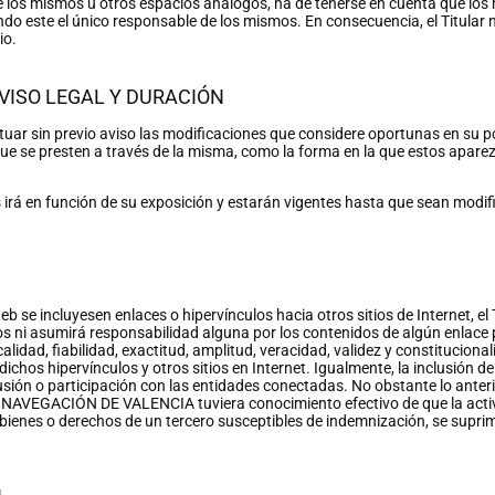
de los mismos u otros espacios análogos, ha de tenerse en cuenta que los
endo este el único responsable de los mismos. En consecuencia, el Titular
io.
AVISO LEGAL Y DURACIÓN
ectuar sin previo aviso las modificaciones que considere oportunas en su p
que se presten a través de la misma, como la forma en la que estos apar
s irá en función de su exposición y estarán vigentes hasta que sean mod
 se incluyesen enlaces o hipervínculos hacia otros sitios de Internet, el 
os ni asumirá responsabilidad alguna por los contenidos de algún enlace p
calidad, fiabilidad, exactitud, amplitud, veracidad, validez y constituciona
chos hipervínculos y otros sitios en Internet. Igualmente, la inclusión 
fusión o participación con las entidades conectadas. No obstante lo ant
VEGACIÓN DE VALENCIA tuviera conocimiento efectivo de que la activida
a bienes o derechos de un tercero susceptibles de indemnización, se suprimi