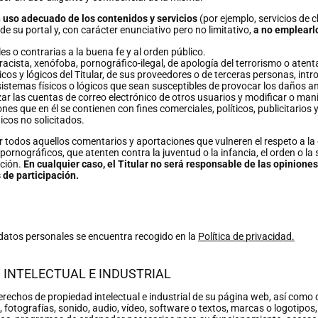
 uso adecuado de los contenidos y servicios
(por ejemplo, servicios de 
s de su portal y, con carácter enunciativo pero no limitativo,
a no emplearl
ales o contrarias a la buena fe y al orden público.
acista, xenófoba, pornográfico-ilegal, de apología del terrorismo o aten
os y lógicos del Titular, de sus proveedores o de terceras personas, introd
sistemas físicos o lógicos que sean susceptibles de provocar los daños
lizar las cuentas de correo electrónico de otros usuarios y modificar o ma
ciones que en él se contienen con fines comerciales, políticos, publicitarios
icos no solicitados.
irar todos aquellos comentarios y aportaciones que vulneren el respeto a l
pornográficos, que atenten contra la juventud o la infancia, el orden o la 
ación.
En cualquier caso, el Titular no será responsable de las opiniones
s de participación.
s datos personales se encuentra recogido en la
Política de privacidad
.
 INTELECTUAL E INDUSTRIAL
 derechos de propiedad intelectual e industrial de su página web, así como
 fotografías, sonido, audio, vídeo, software o textos, marcas o logotipos