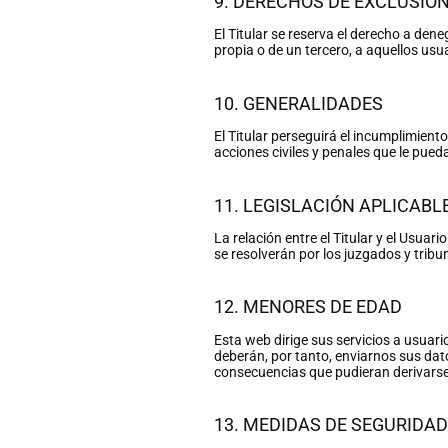
9. DERECHOS DE EXCLUSIÓ
El Titular se reserva el derecho a dene
propia o de un tercero, a aquellos usu
10. GENERALIDADES
El Titular perseguirá el incumplimient
acciones civiles y penales que le pue
11. LEGISLACIÓN APLICABL
La relación entre el Titular y el Usua
se resolverán por los juzgados y trib
12. MENORES DE EDAD
Esta web dirige sus servicios a usuar
deberán, por tanto, enviarnos sus dato
consecuencias que pudieran derivarse 
13. MEDIDAS DE SEGURIDAD 