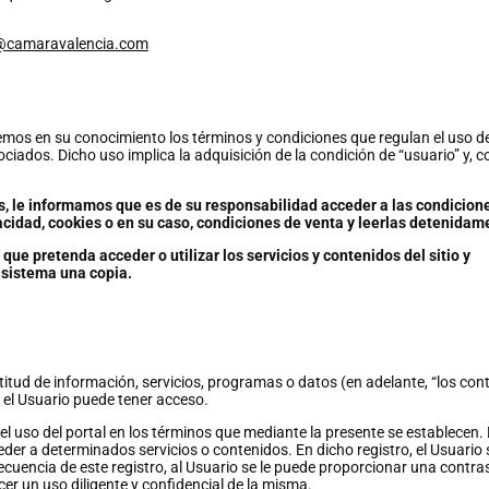
camaravalencia.com
s en su conocimiento los términos y condiciones que regulan el uso del s
ciados. Dicho uso implica la adquisición de la condición de “usuario” y, c
s, le informamos que es de su responsabilidad acceder a las condicione
vacidad, cookies o en su caso, condiciones de venta
y leerlas detenidam
que pretenda acceder o utilizar los servicios y contenidos del sitio y
sistema una copia.
itud de información, servicios, programas o datos (en adelante, “los cont
ue el Usuario puede tener acceso.
l uso del portal en los términos que mediante la presente se establecen. 
eder a determinados servicios o contenidos. En dicho registro, el Usuario
ecuencia de este registro, al Usuario se le puede proporcionar una contr
r un uso diligente y confidencial de la misma.