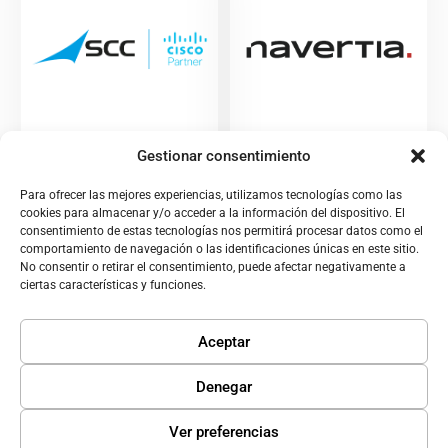
Gestionar consentimiento
SCC es el mayor grupo
En Navertia conectamos tu
independiente de TI en
negocio con la tecnología
Para ofrecer las mejores experiencias, utilizamos tecnologías como las
Europa, con más de 40
que necesitas.
cookies para almacenar y/o acceder a la información del dispositivo. El
años de experiencia en la
Estructuramos tu entorno
consentimiento de estas tecnologías nos permitirá procesar datos como el
planificación,...
comportamiento de navegación o las identificaciones únicas en este sitio.
digital con soluciones a
No consentir o retirar el consentimiento, puede afectar negativamente a
medida, alineadas con...
ciertas características y funciones.
Ver ficha de proveedor
Ver ficha de proveedor
Aceptar
Denegar
Ver preferencias