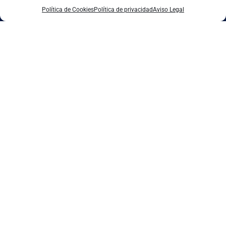
Contactar
Política de Cookies
Política de privacidad
Aviso Legal
Accede a cientos de recursos gratuitos para
descubrir qué tecnologías pueden ayudar a tu
empresa y cómo aplicarlas.