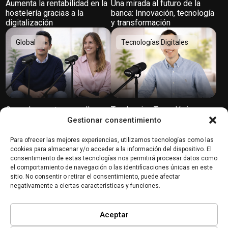
Aumenta la rentabilidad en la
Una mirada al futuro de la
hostelería gracias a la
banca: Innovación, tecnología
digitalización
y transformación
Global
Tecnologías Digitales
Creando puentes para llegar
Tendencias Tecnológicas y
a nuevos mercados
Transformación Empresarial
Gestionar consentimiento
2024
Para ofrecer las mejores experiencias, utilizamos tecnologías como las
Modalidades de Trabajo
Organización y Talento
cookies para almacenar y/o acceder a la información del dispositivo. El
consentimiento de estas tecnologías nos permitirá procesar datos como
el comportamiento de navegación o las identificaciones únicas en este
sitio. No consentir o retirar el consentimiento, puede afectar
negativamente a ciertas características y funciones.
Aceptar
La conexión con el equipo
Todo proyecto comienza con
incluso en remoto
un propósito personal