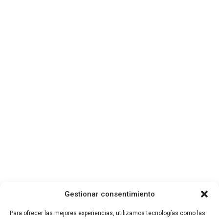
Google News Technology
Auction Technology Group prevé un
margen EBITDA ajustado del 34,5-35,5%
para el ejercicio fiscal 2026 -
MarketScreener España
20 de abril de 2026
Gestionar consentimiento
Para ofrecer las mejores experiencias, utilizamos tecnologías como las