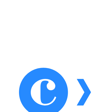
distintas.
Paso a paso sugerido
Puedes implementar los siguientes pasos:
Revisar el rendimiento actual: CTR, conversiones o
coste.
Identificar áreas con bajo rendimiento, como