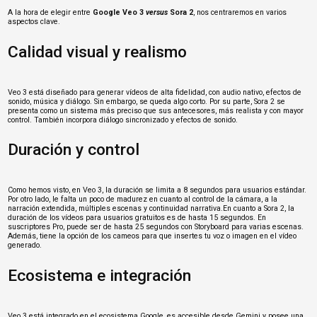
A la hora de elegir entre
Google Veo 3
versus
Sora 2
, nos centraremos en varios
aspectos clave.
Calidad visual y realismo
Veo 3 está diseñado para generar vídeos de alta fidelidad, con audio nativo, efectos de
sonido, música y diálogo. Sin embargo, se queda algo corto. Por su parte, Sora 2 se
presenta como un sistema más preciso que sus antecesores, más realista y con mayor
control. También incorpora diálogo sincronizado y efectos de sonido.
Duración y control
Como hemos visto, en Veo 3, la duración se limita a 8 segundos para usuarios estándar.
Por otro lado, le falta un poco de madurez en cuanto al control de la cámara, a la
narración extendida, múltiples escenas y continuidad narrativa.En cuanto a Sora 2, la
duración de los vídeos para usuarios gratuitos es de hasta 15 segundos. En
suscriptores Pro, puede ser de hasta 25 segundos con Storyboard para varias escenas.
Además, tiene la opción de los cameos para que insertes tu voz o imagen en el vídeo
generado.
Ecosistema e integración
Veo 3 está integrado en el ecosistema Google, es accesible desde Gemini y posee una