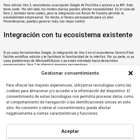
Para utilizar Veo 3, necesitarás suscripción Google AI Pro/Ultra o acceso a la API. Esto
tiene coste. Por otro lado, los límites diarios pueden afectar escalabilidad. En el caso de
Sora 2, también tiene costes, pero la integración con Azure AI Foundry permite la
escalabilidad empresarial. De hecho, si tienes presupuesto para un plan
Pro/enterprise, puedes generar más, con mejor control.
Integración con tu ecosistema existente
Si ya usas herramientas Google, la integración de Veo 3 en el ecosistema Gemini/Flow
facilita
workflow
, edición y te facilitará la familiaridad de la interfaz. Por su parte, si ya
usas plataformas de Microsoft/Azure o ya estás orientado hacia desarrollos
empresariales, Sora 2 te ofrecerá mayores perspectivas.
Gestionar consentimiento
Evitar expectativas poco realistas
Para ofrecer las mejores experiencias, utilizamos tecnologías como las
cookies para almacenar y/o acceder a la información del dispositivo. El
En ningún caso, esperes una solución automática de película de 30 minutos sin
consentimiento de estas tecnologías nos permitirá procesar datos como
intervención humana con una calidad cinematográfica perfecta. La tecnología es
el comportamiento de navegación o las identificaciones únicas en este
excelente, pero tiene límites.
Google Veo 3
y
Sora 2
marcan un nuevo paso en la
sitio. No consentir o retirar el consentimiento, puede afectar
creación de vídeo con IA. Veo 3 destaca por su simplicidad e integración en Google,
mientras Sora 2 ofrece mayor control y duración. La elección dependerá del tipo de
negativamente a ciertas características y funciones.
proyecto, recursos y nivel de personalización buscado.
Aceptar