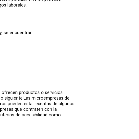
os laborales.
y, se encuentran:
 ofrecen productos o servicios
 lo siguiente:Las microempresas de
uros pueden estar exentas de algunos
empresas que contraten con la
riterios de accesibilidad como