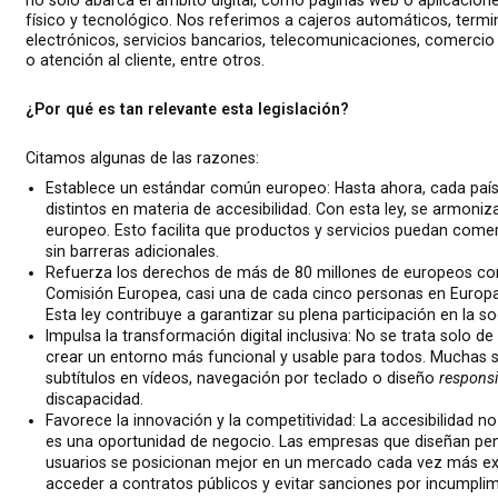
no solo abarca el ámbito digital, como páginas web o aplicacione
físico y tecnológico. Nos referimos a cajeros automáticos, termin
electrónicos, servicios bancarios, telecomunicaciones, comercio 
o atención al cliente, entre otros.
¿Por qué es tan relevante esta legislación?
Citamos algunas de las razones:
Establece un estándar común europeo: Hasta ahora, cada país 
distintos en materia de accesibilidad. Con esta ley, se armoniza
europeo. Esto facilita que productos y servicios puedan comerci
sin barreras adicionales.
Refuerza los derechos de más de 80 millones de europeos con
Comisión Europea, casi una de cada cinco personas en Europa 
Esta ley contribuye a garantizar su plena participación en la so
Impulsa la transformación digital inclusiva: No se trata solo d
crear un entorno más funcional y usable para todos. Muchas 
subtítulos en vídeos, navegación por teclado o diseño
respons
discapacidad.
Favorece la innovación y la competitividad: La accesibilidad no
es una oportunidad de negocio. Las empresas que diseñan pen
usuarios se posicionan mejor en un mercado cada vez más ex
acceder a contratos públicos y evitar sanciones por incumplim