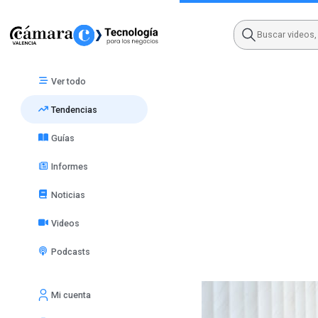
Skip
to
content
Ver todo
Tendencias
Guías
Informes
Noticias
Videos
Podcasts
Mi cuenta