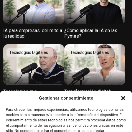
IA para empresas: del mito a
¿Cómo aplicar la IA en las
la realidad
Pymes?
Tecnologías Digitales
Tecnologías Digitales
Tecnologías que
Transformación digital:
transformarán el mundo
Innovación, cultura y
Gestionar consentimiento
tendencias según SiteGround
Para ofrecer las mejores experiencias, utilizamos tecnologías como las
Tecnologías Digitales
Tecnologías Digitales
cookies para almacenar y/o acceder a la información del dispositivo. El
consentimiento de estas tecnologías nos permitirá procesar datos como
el comportamiento de navegación o las identificaciones únicas en este
sitio. No consentir o retirar el consentimiento, puede afectar