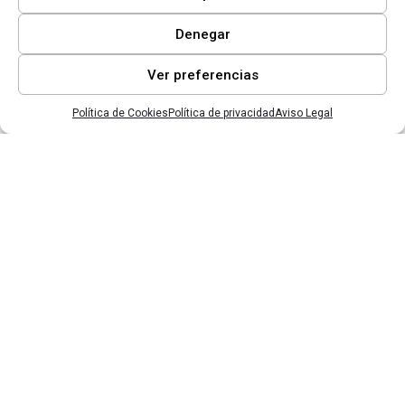
Denegar
Ver preferencias
Contactar
Política de Cookies
Política de privacidad
Aviso Legal
Sede Central
C/Poeta Querol, 15
46002, València