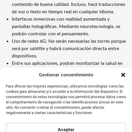
contenido de buena calidad. Incluso, hará traducciones
de voz o texto en tiempo real en cualquier idioma.
Interfaces inmersivas con realidad aumentada y
pantallas holográficas. Mediante neurotecnología, se
podrán controlar con el pensamiento.
Uso de redes 6G: No serán necesarias las torres porque
será por satélite y habrá comunicación directa entre
dispositivos.
Entre sus aplicaciones, podrán monitorizar la salud en
tiempo real.
Gestionar consentimiento
Los
avances en telefonía móvil
han hecho que un
smartphone
sea una herramienta estratégica fundamental
Para ofrecer las mejores experiencias, utilizamos tecnologías como las
para los empresarios. Su capacidad para facilitar la gestión
cookies para almacenar y/o acceder a la información del dispositivo. El
empresarial, mejorar la productividad y mantener la
consentimiento de estas tecnologías nos permitirá procesar datos como
conexión constante con el entorno laboral permite a los
el comportamiento de navegación o las identificaciones únicas en este
líderes tomar decisiones más rápidas y eficientes. Por otro
lado, la próxima generación se augura que incluirá ciertas
sitio. No consentir o retirar el consentimiento, puede afectar
prestaciones que nos sorprenderán mucho no solo técnicas,
negativamente a ciertas características y funciones.
sino también para nuestra salud, por ejemplo.
Aceptar