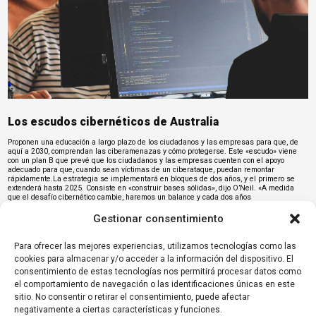
Los escudos cibernéticos de Australia
Proponen una educación a largo plazo de los ciudadanos y las empresas para que, de
aquí a 2030, comprendan las ciberamenazas y cómo protegerse. Este «escudo» viene
con un plan B que prevé que los ciudadanos y las empresas cuenten con el apoyo
adecuado para que, cuando sean víctimas de un ciberataque, puedan remontar
rápidamente.La estrategia se implementará en bloques de dos años, y el primero se
extenderá hasta 2025. Consiste en «construir bases sólidas», dijo O’Neil. «A medida
que el desafío cibernético cambie, haremos un balance y cada dos años
desarrollaremos la siguiente fase de este plan que, en última instancia, verá al país
rodeado por estos seis firmes escudos de protección que ayudarán a mantener seguros
Gestionar consentimiento
a nuestros ciudadanos».También se pondrá el foco en la capacidad soberana a través
de habilidades cibernéticas «donde la
ciberseguridad
es una profesión realmente
deseable para los jóvenes de todo el país y nos estamos asegurando de tener un
Para ofrecer las mejores experiencias, utilizamos tecnologías como las
sistema que sea adaptable en sí mismo», dijo O’Neil. Esta es una respuesta directa a
cookies para almacenar y/o acceder a la información del dispositivo. El
uno de los muchos comentarios recibidos por el gobierno durante la discusión para el
desarrollo de la nueva estrategia de ciberseguridad. «Hubo un reconocimiento universal
consentimiento de estas tecnologías nos permitirá procesar datos como
de la necesidad de hacer más en materia de habilidades cibernéticas y la sensación
el comportamiento de navegación o las identificaciones únicas en este
que cuando se trata de la industria cibernética, la calidad puede ser un poco difícil de
sitio. No consentir o retirar el consentimiento, puede afectar
discernir para muchas empresas australianas».Más información:
https://www.csoonline.com/article/652708/australias-new-cybersecurity-strategy-to-
negativamente a ciertas características y funciones.