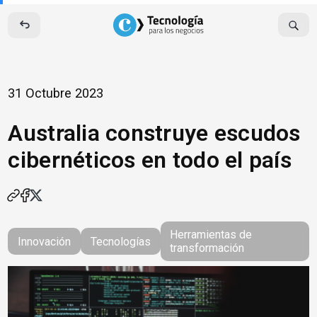
Skip
to
content
31 Octubre 2023
Australia construye escudos
cibernéticos en todo el país
Herramientas de
Innovación
Tecnologías
transformación