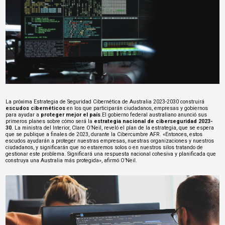
La próxima Estrategia de Seguridad Cibernética de Australia 2023-2030 construirá
escudos cibernéticos
en los que participarán ciudadanos, empresas y gobiernos
para ayudar a
proteger mejor el país
.El gobierno federal australiano anunció sus
primeros planes sobre cómo será la
estrategia nacional de ciberseguridad 2023-
30
. La ministra del Interior, Clare O’Neil, reveló el plan de la estrategia, que se espera
que se publique a finales de 2023, durante la Cibercumbre AFR. «Entonces, estos
escudos ayudarán a proteger nuestras empresas, nuestras organizaciones y nuestros
ciudadanos, y significarán que no estaremos solos o en nuestros silos tratando de
gestionar este problema. Significará una respuesta nacional cohesiva y planificada que
construya una Australia más protegida», afirmó O’Neil.