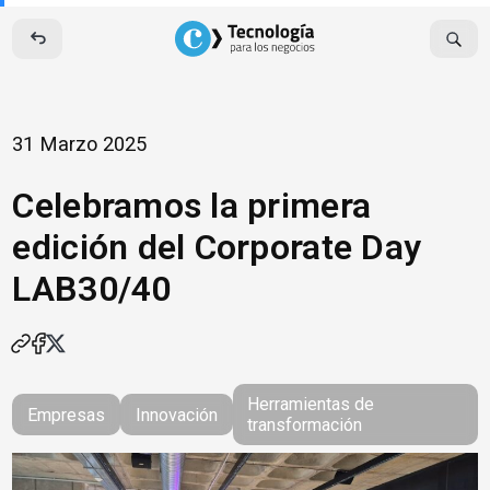
Skip
to
content
31 Marzo 2025
Celebramos la primera
edición del Corporate Day
LAB30/40
Herramientas de
Empresas
Innovación
transformación