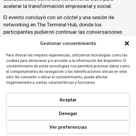
acelerar la
transformación empresarial
y social.
El evento concluyó con un cóctel y una sesión de
networking en The Terminal Hub, donde los
participantes pudieron continuar las conversaciones
iniciadas durante la tarde y explorar oportunidades de
Gestionar consentimiento
colaboración futuras,
Para ofrecer las mejores experiencias, utilizamos tecnologías como las
Este encuentro ha sentado las bases para futuras
cookies para almacenar y/o acceder a la información del dispositivo. El
colaboraciones que contribuirán al posicionamiento de
consentimiento de estas tecnologías nos permitirá procesar datos como
la Comunidad Valenciana como líder en innovación
el comportamiento de navegación o las identificaciones únicas en este
sitio. No consentir o retirar el consentimiento, puede afectar
sostenible en Europa.
negativamente a ciertas características y funciones.
Aceptar
Denegar
Ver preferencias