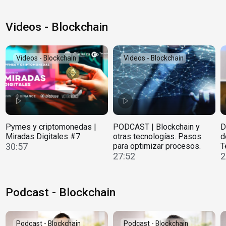
Videos - Blockchain
Videos - Blockchain
Videos - Blockchain
Pymes y criptomonedas |
PODCAST | Blockchain y
D
Miradas Digitales #7
otras tecnologías. Pasos
d
30:57
para optimizar procesos.
T
27:52
2
Podcast - Blockchain
Podcast - Blockchain
Podcast - Blockchain