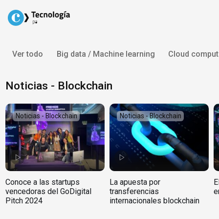
Skip
to
content
Ver todo
Big data / Machine learning
Cloud comput
Noticias - Blockchain
Noticias - Blockchain
Noticias - Blockchain
Conoce a las startups
La apuesta por
E
vencedoras del GoDigital
transferencias
e
Pitch 2024
internacionales blockchain