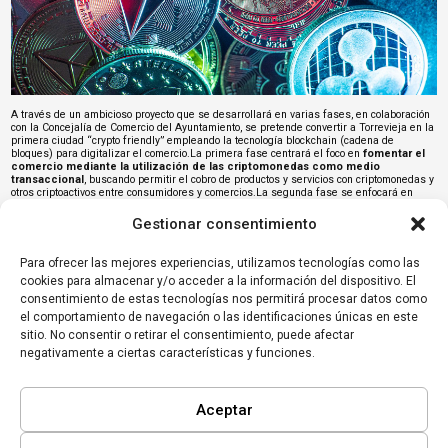
A través de un ambicioso proyecto que se desarrollará en varias fases, en colaboración
con la Concejalía de Comercio del Ayuntamiento, se pretende convertir a Torrevieja en la
primera ciudad “crypto friendly” empleando la tecnología
blockchain
(cadena de
bloques) para digitalizar el comercio.La primera fase centrará el foco en
fomentar el
comercio mediante la utilización de las criptomonedas como medio
transaccional
, buscando permitir el cobro de productos y servicios con criptomonedas y
otros criptoactivos entre consumidores y comercios.La segunda fase se enfocará en
generar un impacto positivo para el medio ambiente, enfocándose en la
sustentabilidad
como principal objetivo, buscando la recuperación de espacios
Gestionar consentimiento
naturales.La tercera de las fases buscará
potenciar la empleabilidad y la
promoción empresarial en la ciudad, impulsando la creación de nuevos
puestos de trabajo y financiación para empresas del sector tecnológico.
La
Para ofrecer las mejores experiencias, utilizamos tecnologías como las
concejal de Comercio, Rosario Martínez Chazarra, ha valorado positivamente esta
cookies para almacenar y/o acceder a la información del dispositivo. El
iniciativa de la asociación de comerciantes, que potenciará y modernizará la compra en
los comercios locales y será un incentivo más para aquellas personas que dispongan
consentimiento de estas tecnologías nos permitirá procesar datos como
de criptomonedas. Asimismo, Martínez Chazarra ha indicado que el Ayuntamiento de
el comportamiento de navegación o las identificaciones únicas en este
Torrevieja tiene previsto colaborar con APYMECO en la formación a través de cursos
sitio. No consentir o retirar el consentimiento, puede afectar
destinados a los comerciantes que participen en esta iniciativa conjuntamente con la
Universidad de Alicante (UA), a través de sus departamentos especializados en
negativamente a ciertas características y funciones.
cuestiones económicas y empresariales.Lee
aquí
la noticia completa.
Aceptar