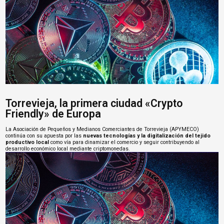
Torrevieja, la primera ciudad «Crypto
Friendly» de Europa
La Asociación de Pequeños y Medianos Comerciantes de Torrevieja (APYMECO)
continúa con su apuesta por las
nuevas tecnologías y la digitalización del tejido
productivo local
como vía para dinamizar el comercio y seguir contribuyendo al
desarrollo económico local mediante criptomonedas.