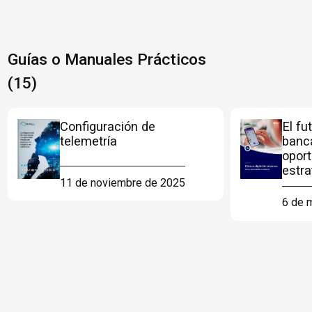
Guías o Manuales Prácticos
(15)
Configuración de
El fu
telemetría
banc
opor
estra
11 de noviembre de 2025
6 de 