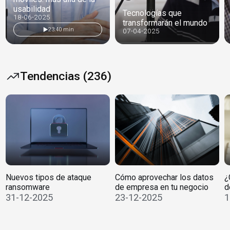
usabilidad
Tecnologías que
18-06-2025
transformarán el mundo
23:40 min
07-04-2025
Tendencias (236)
Nuevos tipos de ataque
Cómo aprovechar los datos
¿
ransomware
de empresa en tu negocio
d
31-12-2025
23-12-2025
1