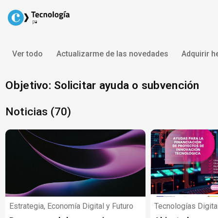
Skip
to
content
Ver todo
Actualizarme de las novedades
Adquirir 
Objetivo: Solicitar ayuda o subvención
Noticias (70)
Estrategia, Economía Digital y Futuro
Tecnologías Digita