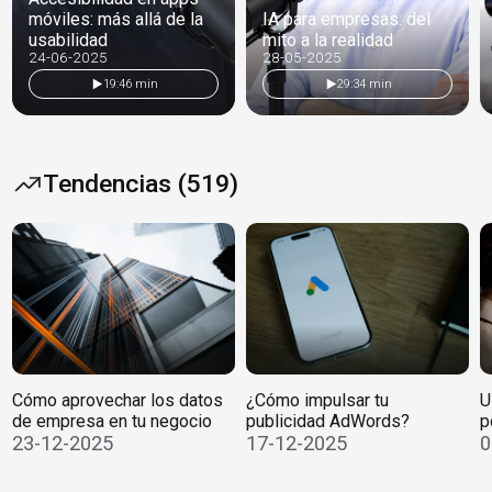
móviles: más allá de la
IA para empresas: del
usabilidad
mito a la realidad
24-06-2025
28-05-2025
19:46 min
29:34 min
Tendencias (519)
Cómo aprovechar los datos
¿Cómo impulsar tu
U
de empresa en tu negocio
publicidad AdWords?
p
23-12-2025
17-12-2025
0