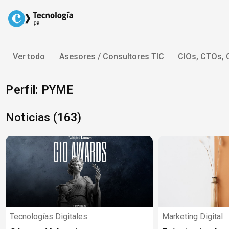
Skip
to
content
Ver todo
Asesores / Consultores TIC
CIOs, CTOs,
Perfil: PYME
Noticias (163)
Tecnologías Digitales
Marketing Digital