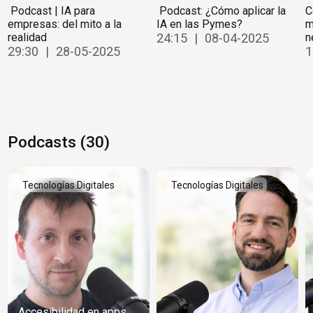
️ Podcast | IA para
️ Podcast: ¿Cómo aplicar la
C
empresas: del mito a la
IA en las Pymes?
m
realidad
24:15 | 08-04-2025
n
29:30 | 28-05-2025
1
Podcasts (30)
Tecnologías Digitales
Tecnologías Digitales
Accesibilidad en apps