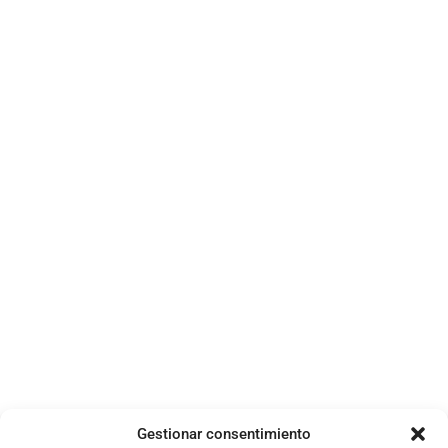
08 de abril de 2026
TechCrunch
Por qué este CEO piensa que los videojuegos
son mejores datos de entrenamiento que
internet
08 de julio de 2026
Gestionar consentimiento