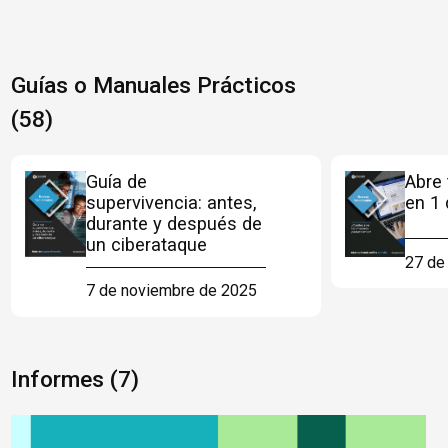
Guías o Manuales Prácticos
(58)
Guía de
Abre 
supervivencia: antes,
en 1 
durante y después de
un ciberataque
27 de
7 de noviembre de 2025
Informes (7)