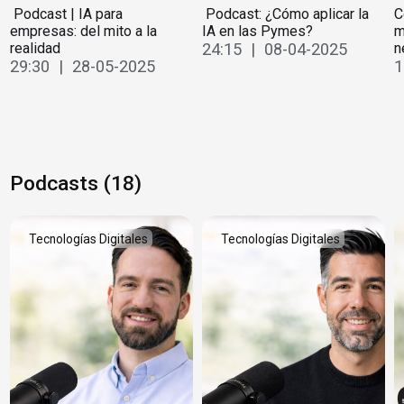
️ Podcast | IA para
️ Podcast: ¿Cómo aplicar la
C
empresas: del mito a la
IA en las Pymes?
m
realidad
24:15 | 08-04-2025
n
29:30 | 28-05-2025
1
Podcasts (18)
Tecnologías Digitales
Tecnologías Digitales