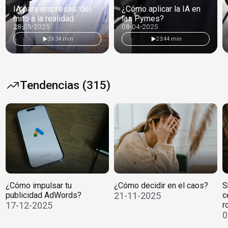
IA para empresas: del
¿Cómo aplicar la IA en
mito a la realidad
las Pymes?
28-05-2025
08-04-2025
29:34 min
23:44 min
Tendencias (315)
¿Cómo impulsar tu
¿Cómo decidir en el caos?
S
publicidad AdWords?
21-11-2025
c
17-12-2025
r
0