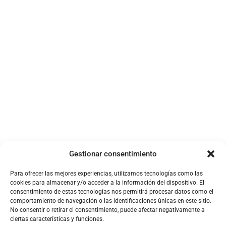
Startups
Growth Hacking
18 de diciembre de 2023
23 de octubre de 2023
Metodologías Ágiles
Análisis de datos
Gestionar consentimiento
26 de septiembre de
2023
3 de julio de 2023
Para ofrecer las mejores experiencias, utilizamos tecnologías como las
cookies para almacenar y/o acceder a la información del dispositivo. El
consentimiento de estas tecnologías nos permitirá procesar datos como el
comportamiento de navegación o las identificaciones únicas en este sitio.
No consentir o retirar el consentimiento, puede afectar negativamente a
ciertas características y funciones.