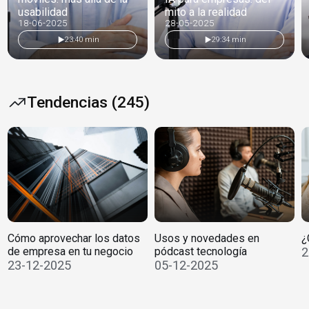
usabilidad
mito a la realidad
18-06-2025
28-05-2025
23:40 min
29:34 min
Tendencias (245)
Cómo aprovechar los datos
Usos y novedades en
¿
de empresa en tu negocio
pódcast tecnología
2
23-12-2025
05-12-2025