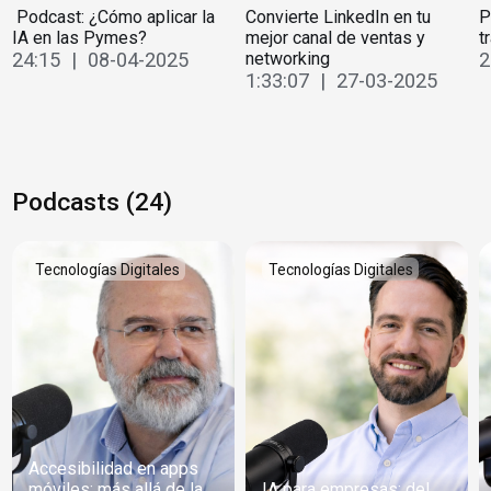
️ Podcast: ¿Cómo aplicar la
Convierte LinkedIn en tu
P
IA en las Pymes?
mejor canal de ventas y
t
24:15 | 08-04-2025
networking
2
1:33:07 | 27-03-2025
Podcasts (24)
Tecnologías Digitales
Tecnologías Digitales
Accesibilidad en apps
móviles: más allá de la
IA para empresas: del