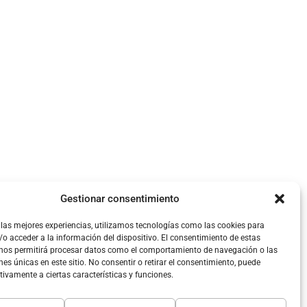
eniería espacial
ensores, software, comunicaciones,
Gestionar consentimiento
ambiental y prevención de riesgos
ria valenciana con iniciativas de alto
 las mejores experiencias, utilizamos tecnologías como las cookies para
o acceder a la información del dispositivo. El consentimiento de estas
 nos permitirá procesar datos como el comportamiento de navegación o las
nes únicas en este sitio. No consentir o retirar el consentimiento, puede
tivamente a ciertas características y funciones.