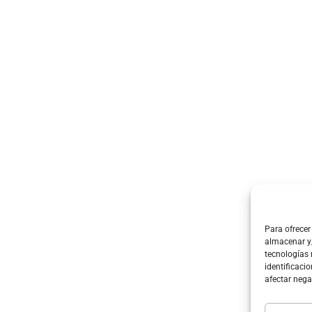
Oportunidades de colaboración
en investigación, desarrollo e ing
Participación en la cadena de valor
del proyecto (desarrollo de s
análisis de datos)
Acceso a nuevos mercados
que requieran servicios de monitoreo 
Mejora de capacidades tecnológicas locales
vinculando la indust
Para ofrecer
valor estratégico
almacenar y/
tecnologías
identificacio
afectar nega