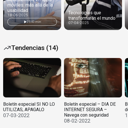
móviles: más allá de la
usabilidad
Tecnologías que
18-06-2025
transformarán el mundo
23:40 min
07-04-2025
Tendencias (14)
Boletín especial SI NO LO
Boletín especial – DIA DE
B
UTILIZAS, APAGALO
INTERNET SEGURA –
d
07-03-2022
Navega con seguridad
1
08-02-2022