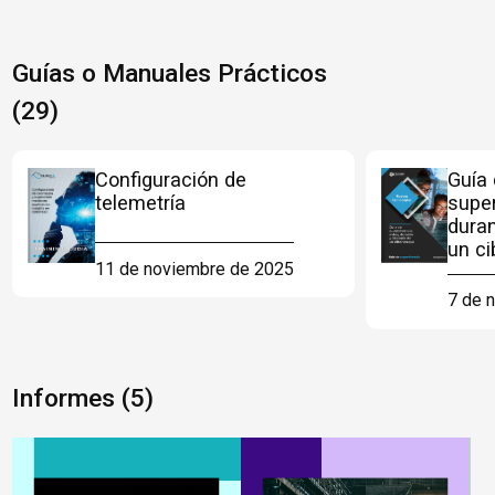
Guías o Manuales Prácticos
(29)
Configuración de
Guía
telemetría
super
dura
un c
11 de noviembre de 2025
7 de 
Informes (5)