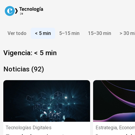
Skip
to
content
Ver todo
< 5 min
5–15 min
15–30 min
> 30 m
Vigencia: < 5 min
Noticias (92)
Tecnologías Digitales
Estrategia, Econom