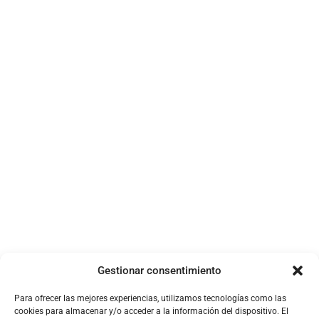
Google News Technology
Auction Technology Group prevé un margen
EBITDA ajustado del 34,5-35,5% para el
ejercicio fiscal 2026 - MarketScreener
España
20 de abril de 2026
Gestionar consentimiento
Para ofrecer las mejores experiencias, utilizamos tecnologías como las
cookies para almacenar y/o acceder a la información del dispositivo. El