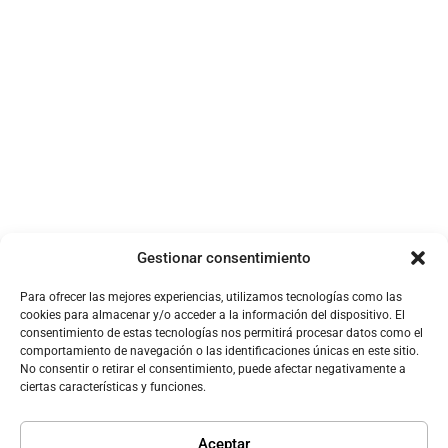
marketing en 30
primer Agente AI
minutos
28 de marzo de 2025
11 de marzo de 2025
Reconstrucción
Newsletter
digital tras la DANA
Corporativa
Gestionar consentimiento
23 de diciembre de 2024
1 de noviembre de 2024
Para ofrecer las mejores experiencias, utilizamos tecnologías como las
cookies para almacenar y/o acceder a la información del dispositivo. El
consentimiento de estas tecnologías nos permitirá procesar datos como el
comportamiento de navegación o las identificaciones únicas en este sitio.
No consentir o retirar el consentimiento, puede afectar negativamente a
ciertas características y funciones.
Perfil de LinkedIn
Google My Business
Aceptar