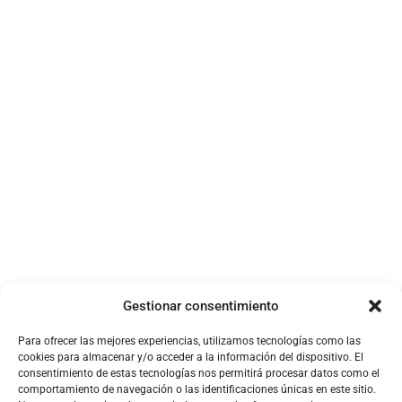
Cómo construir tu
Newsletter
primer Agente AI
Corporativa
11 de marzo de 2025
1 de noviembre de 2024
Perfil de LinkedIn
Google My Business
Gestionar consentimiento
1 de octubre de 2024
1 de septiembre de 2024
Para ofrecer las mejores experiencias, utilizamos tecnologías como las
cookies para almacenar y/o acceder a la información del dispositivo. El
consentimiento de estas tecnologías nos permitirá procesar datos como el
comportamiento de navegación o las identificaciones únicas en este sitio.