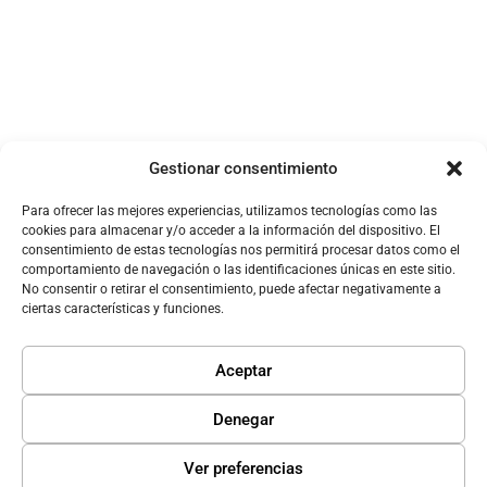
Auction Technology Group prevé un margen
EBITDA ajustado del 34,5-35,5% para el
ejercicio fiscal 2026 - MarketScreener
España
20 de abril de 2026
Gestionar consentimiento
Para ofrecer las mejores experiencias, utilizamos tecnologías como las
cookies para almacenar y/o acceder a la información del dispositivo. El
consentimiento de estas tecnologías nos permitirá procesar datos como el
comportamiento de navegación o las identificaciones únicas en este sitio.
No consentir o retirar el consentimiento, puede afectar negativamente a
ciertas características y funciones.
Aceptar
Computing
Denegar
Sin contexto no hay IA: por qué las empresas
deben repensar su arquitectura de datos
Ver preferencias