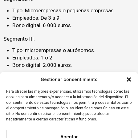
Tipo: Microempresas o pequeñas empresas.
Empleados: De 3 a 9.
Bono digital: 6.000 euros.
Segmento III.
Tipo: microempresas o autónomos.
Empleados: 1 o 2.
Bono digital: 2.000 euros.
El bono digital se otorga solo una única vez a cada
Gestionar consentimiento
empresa beneficiaria. Con este bono la empresa podrá
Para ofrecer las mejores experiencias, utilizamos tecnologías como las
elegir en un marketplace de agentes digitalizadores
cookies para almacenar y/o acceder a la información del dispositivo. El
como Nexora las soluciones digitales que quiere
consentimiento de estas tecnologías nos permitirá procesar datos como
implantar en su negocio.
el comportamiento de navegación o las identificaciones únicas en este
sitio. No consentir o retirar el consentimiento, puede afectar
Para más información:
Laura Artal
DIRECTORA de MARKETING
laura.artal@nexora.es
negativamente a ciertas características y funciones.
https://nexora.es
680178871
Aceptar