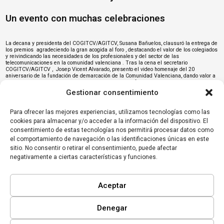
Un evento con muchas celebraciones
La decana y presidenta del COGITCV/AGITCV,
Susana Bañuelos
, clausuró la entrega de
los premios agradeciendo la gran acogida al foro , destacando el valor de los colegiados
y reivindicando las necesidades de los profesionales y del sector de las
telecomunicaciones en la comunidad valenciana . Tras la cena el secretario
COGITCV/AGITCV ,
Josep Vicent Alvarado
, presento el video homenaje del 20
aniversario de la fundación de demarcación de la Comunidad Valenciana, dando valor a
los antiguos junteros, ya que su «dedicación y trabajo fueron esenciales para que a
fecha actual nuestra demarcación pueda celebrar este 20 aniversario»
Gestionar consentimiento
En resumen
Para ofrecer las mejores experiencias, utilizamos tecnologías como las
cookies para almacenar y/o acceder a la información del dispositivo. El
La entrega de premios fue conducida por el mentalista
Javier Botía
, quien realizó con
consentimiento de estas tecnologías nos permitirá procesar datos como
gran éxito dos actuaciones para amenizar el evento. Como fin de acto, los patrocinadores
el comportamiento de navegación o las identificaciones únicas en este
del evento y algunos colaboradores, participaron en un sorteo en el cual se repartieron
sitio. No consentir o retirar el consentimiento, puede afectar
regalos de las empresas:
La Clandestilería
,
Joalmi
,
Tormo
,
DondiVino
,
Gescobert
,
Quicklopd
,
AZZ Valencia Congress.
Esta edición ha sido posible gracias al apoyo de las
negativamente a ciertas características y funciones.
entidades:
PITT
,
Gescobert
y
Secron
.
Aceptar
Denegar