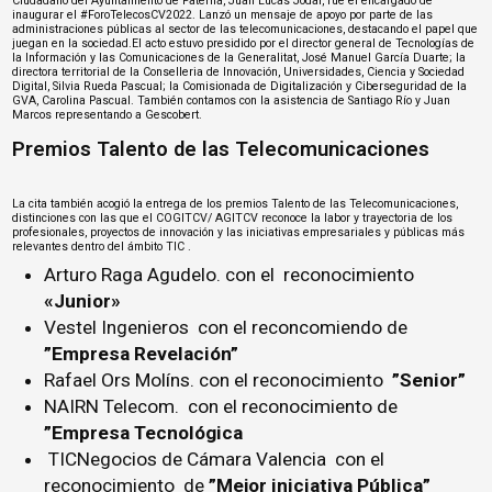
Ciudadano del Ayuntamiento de Paterna,
Juan Lucas Jodar
, fue el encargado de
inaugurar el #ForoTelecosCV2022. Lanzó un mensaje de apoyo por parte de las
administraciones públicas al sector de las telecomunicaciones, destacando el papel que
juegan en la sociedad.El acto estuvo presidido por el director general de Tecnologías de
la Información y las Comunicaciones de la Generalitat,
José Manuel García Duarte
; la
directora territorial de la Conselleria de Innovación, Universidades, Ciencia y Sociedad
Digital,
Silvia Rueda Pascual
; la Comisionada de Digitalización y Ciberseguridad de la
GVA,
Carolina Pascual
. También contamos con la asistencia de Santiago Río y Juan
Marcos representando a
Gescobert
.
Premios Talento de las Telecomunicaciones
La cita también acogió la entrega de los premios Talento de las Telecomunicaciones,
distinciones con las que el COGITCV/ AGITCV reconoce la labor y trayectoria de los
profesionales, proyectos de innovación y las iniciativas empresariales y públicas más
relevantes dentro del ámbito TIC .
Arturo Raga Agudelo
. con el reconocimiento
«Junior»
Vestel Ingenieros
con el reconcomiendo de
”Empresa Revelación”
Rafael Ors Molíns. con el reconocimiento
”Senior”
NAIRN Telecom
. con el reconocimiento de
”Empresa Tecnológica
TICNegocios de Cámara Valencia
con el
reconocimiento de
”Mejor iniciativa Pública”