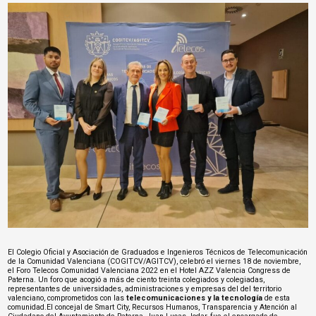
El Colegio Oficial y Asociación de Graduados e Ingenieros Técnicos de Telecomunicación
de la Comunidad Valenciana (
COGITCV/AGITCV
), celebró el viernes 18 de noviembre,
el Foro Telecos Comunidad Valenciana 2022 en el Hotel AZZ Valencia Congress de
Paterna. Un foro que acogió a más de ciento treinta colegiados y colegiadas,
representantes de universidades, administraciones y empresas del del territorio
valenciano, comprometidos con las
telecomunicaciones y la tecnología
de esta
comunidad.
El concejal de Smart City, Recursos Humanos, Transparencia y Atención al