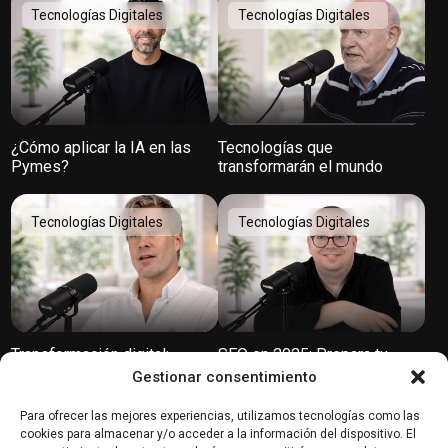
Tecnologías Digitales
Tecnologías Digitales
¿Cómo aplicar la IA en las
Tecnologías que
Pymes?
transformarán el mundo
Tecnologías Digitales
Tecnologías Digitales
Transformación digital:
SEO en 2025: Prepara tu
Innovación, cultura y
negocio para el futuro
Gestionar consentimiento
tendencias según SiteGround
Para ofrecer las mejores experiencias, utilizamos tecnologías como las
Tecnologías Digitales
Tecnologías Digitales
cookies para almacenar y/o acceder a la información del dispositivo. El