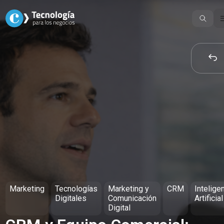
Skip
to
content
Marketing
Tecnologías
Marketing y
CRM
Intelige
Digitales
Comunicación
Artificial
Digital