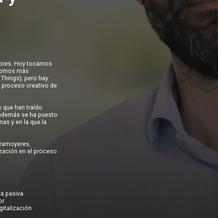
ctores. Hoy tocamos
 somos más
 Things); pero hay
l proceso creativo de
s que han traído
, además se ha puesto
as y en la que la
Tramoyeres,
ización en el proceso
ra pasiva
or
gitalización