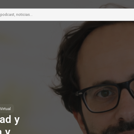
Virtual
dad y
a y