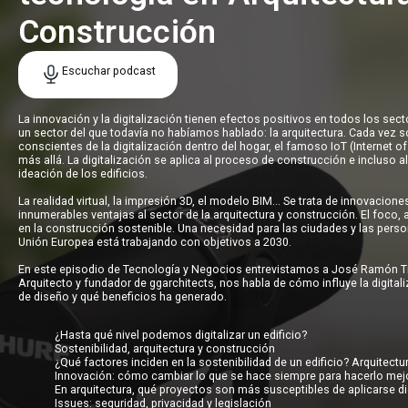
Construcción
Escuchar podcast
La innovación y la digitalización tienen efectos positivos en todos los se
un sector del que todavía no habíamos hablado: la arquitectura. Cada vez
conscientes de la digitalización dentro del hogar, el famoso IoT (Internet of
más allá. La digitalización se aplica al proceso de construcción e incluso a
ideación de los edificios.
La realidad virtual, la impresión 3D, el modelo BIM… Se trata de innovacione
innumerables ventajas al sector de la arquitectura y construcción. El foco
en la construcción sostenible. Una necesidad para las ciudades y las person
Unión Europea está trabajando con objetivos a 2030.
En este episodio de Tecnología y Negocios entrevistamos a José Ramón 
Arquitecto y fundador de ggarchitects, nos habla de cómo influye la digital
de diseño y qué beneficios ha generado.
¿Hasta qué nivel podemos digitalizar un edificio?
Sostenibilidad, arquitectura y construcción
¿Qué factores inciden en la sostenibilidad de un edificio? Arquitectu
Innovación: cómo cambiar lo que se hace siempre para hacerlo mej
En arquitectura, qué proyectos son más susceptibles de aplicarse di
Issues: seguridad, privacidad y legislación