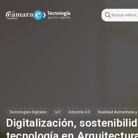
Skip
to
content
Tecnologías Digitales
IoT
Industria 4.0
Realidad Aumentada y 
Digitalización, sostenibili
tecnología en Arquitectur