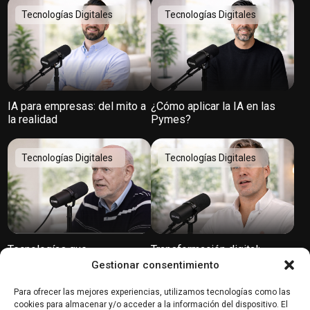
Tecnologías Digitales
Tecnologías Digitales
IA para empresas: del mito a
¿Cómo aplicar la IA en las
la realidad
Pymes?
Tecnologías Digitales
Tecnologías Digitales
Tecnologías que
Transformación digital:
transformarán el mundo
Innovación, cultura y
Gestionar consentimiento
tendencias según SiteGround
Para ofrecer las mejores experiencias, utilizamos tecnologías como las
Tecnologías Digitales
Tecnologías Digitales
cookies para almacenar y/o acceder a la información del dispositivo. El