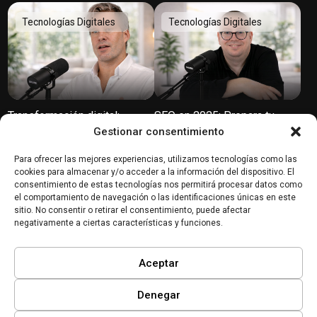
Tecnologías Digitales
Tecnologías Digitales
Transformación digital:
SEO en 2025: Prepara tu
Innovación, cultura y
negocio para el futuro
Gestionar consentimiento
tendencias según SiteGround
Para ofrecer las mejores experiencias, utilizamos tecnologías como las
Tecnologías Digitales
Tecnologías Digitales
cookies para almacenar y/o acceder a la información del dispositivo. El
consentimiento de estas tecnologías nos permitirá procesar datos como
el comportamiento de navegación o las identificaciones únicas en este
sitio. No consentir o retirar el consentimiento, puede afectar
negativamente a ciertas características y funciones.
Aceptar
Aumenta la rentabilidad en la
IA en Acción: Cómo pueden
hostelería gracias a la
beneficiarse las PYME
digitalización
Denegar