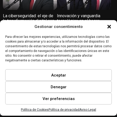
La ciberseguridad: el eje de
Innovación y vanguardia
la transformación digital con
tecnológica en el hogar.
Leocadio Marrero Trujillo
Conocemos FERMAX
Gestionar consentimiento
Ciberseguridad
Para ofrecer las mejores experiencias, utilizamos tecnologías como las
cookies para almacenar y/o acceder a la información del dispositivo. El
consentimiento de estas tecnologías nos permitirá procesar datos como
el comportamiento de navegación o las identificaciones únicas en este
sitio. No consentir o retirar el consentimiento, puede afectar
negativamente a ciertas características y funciones.
La Ciberseguridad en la
Aceptar
Transformación Digital: un
binomio inseparable. Con
Carmen Serrano
Denegar
Ver preferencias
Política de Cookies
Política de privacidad
Aviso Legal
Inicio
Mi lista
Perfil