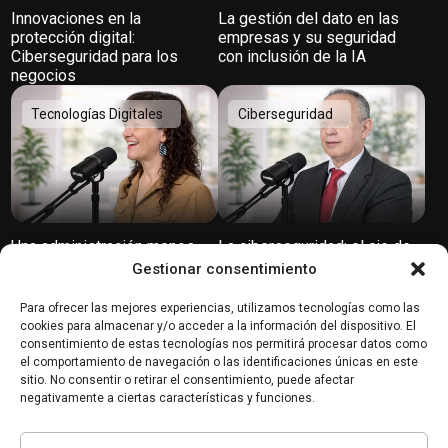
Innovaciones en la
La gestión del dato en las
protección digital:
empresas y su seguridad
Ciberseguridad para los
con inclusión de la IA
negocios
Tecnologías Digitales
Ciberseguridad
Una administración menos
La ciberseguridad: el eje de
presencial y más efectiva: la
la transformación digital con
Gestionar consentimiento
digitalizada
Leocadio Marrero Trujillo
Para ofrecer las mejores experiencias, utilizamos tecnologías como las
IoT
cookies para almacenar y/o acceder a la información del dispositivo. El
consentimiento de estas tecnologías nos permitirá procesar datos como
el comportamiento de navegación o las identificaciones únicas en este
sitio. No consentir o retirar el consentimiento, puede afectar
negativamente a ciertas características y funciones.