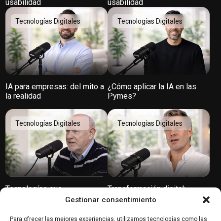
usabilidad
usabilidad
Tecnologías Digitales
Tecnologías Digitales
IA para empresas: del mito a
¿Cómo aplicar la IA en las
la realidad
Pymes?
Tecnologías Digitales
Tecnologías Digitales
Tecnologías que
Transformación digital:
transformarán el mundo
Innovación, cultura y
Gestionar consentimiento
tendencias según SiteGround
Para ofrecer las mejores experiencias, utilizamos tecnologías como las