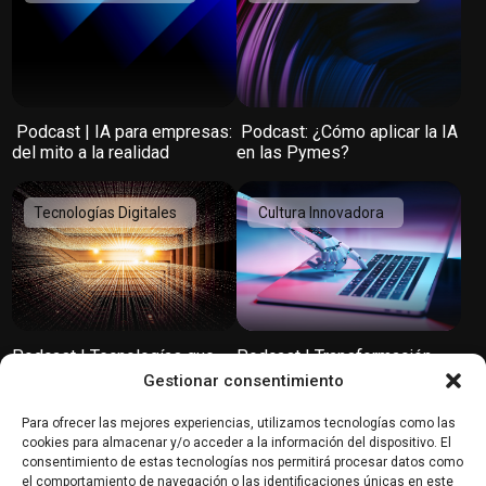
️ Podcast | IA para empresas:
️ Podcast: ¿Cómo aplicar la IA
del mito a la realidad
en las Pymes?
Tecnologías Digitales
Cultura Innovadora
Podcast | Tecnologías que
Podcast | Transformación
transformarán el mundo
digital: Innovación, cultura y
Gestionar consentimiento
tendencias según SiteGround
Para ofrecer las mejores experiencias, utilizamos tecnologías como las
Banca y Fintech
Marketing y
cookies para almacenar y/o acceder a la información del dispositivo. El
Comunicación Digital
consentimiento de estas tecnologías nos permitirá procesar datos como
el comportamiento de navegación o las identificaciones únicas en este