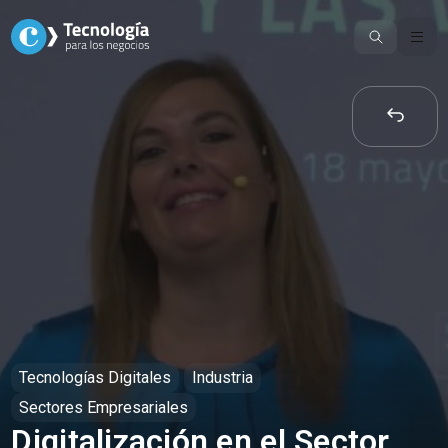
Skip
to
content
Tecnologías Digitales
Industria
Sectores Empresariales
Digitalización en el Sector