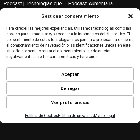
Podcast | Tecnologías que
Podcast: Aumenta la
transformarán el mundo
rentabilidad en la hostelería
con la digitalización
Gestionar consentimiento
Servicios
Tecnologías Digitales
Para ofrecer las mejores experiencias, utilizamos tecnologías como las
cookies para almacenar y/o acceder a la información del dispositivo. El
consentimiento de estas tecnologías nos permitirá procesar datos como
el comportamiento de navegación o las identificaciones únicas en este
sitio. No consentir o retirar el consentimiento, puede afectar
negativamente a ciertas características y funciones.
Ayudas Post-DANA:
Pymes y criptomonedas |
Aceptar
Soluciones para personas y
Miradas Digitales #7
negocios – SoliDANA |
Miradas Digitales #15
Denegar
Ver preferencias
Política de Cookies
Política de privacidad
Aviso Legal
Inicio
Mi lista
Perfil