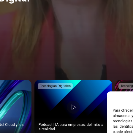
Tecnologías Digitales
Tecnolog
Para ofrece
almacenar y
tecnologías
del Cloud y los
️ Podcast | IA para empresas: del mito a
️ Podcas
las identifi
la realidad
Pymes?
puede afect