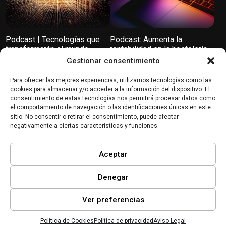
Podcast | Tecnologías que
Podcast: Aumenta la
transformarán el mundo
rentabilidad en la hostelería
con la digitalización
Gestionar consentimiento
Servicios
Industria 4.0
Para ofrecer las mejores experiencias, utilizamos tecnologías como las
cookies para almacenar y/o acceder a la información del dispositivo. El
consentimiento de estas tecnologías nos permitirá procesar datos como
el comportamiento de navegación o las identificaciones únicas en este
sitio. No consentir o retirar el consentimiento, puede afectar
negativamente a ciertas características y funciones.
Ayudas Post-DANA:
Esto es TODO debes saber
Aceptar
Soluciones para personas y
sobre el Programa Activa
negocios – SoliDANA |
Industria 4.0 de Cámara
Miradas Digitales #15
Valencia
Denegar
Ver preferencias
Política de Cookies
Política de privacidad
Aviso Legal
Inicio
Mi lista
Perfil