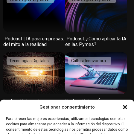
️ Podcast | IA para empresas:
️ Podcast: ¿Cómo aplicar la IA
del mito a la realidad
en las Pymes?
Tecnologías Digitales
Cultura Innovadora
Podcast | Tecnologías que
Podcast | Transformación
transformarán el mundo
digital: Innovación, cultura y
Gestionar consentimiento
tendencias según SiteGround
Para ofrecer las mejores experiencias, utilizamos tecnologías como las
Banca y Fintech
Marketing y
cookies para almacenar y/o acceder a la información del dispositivo. El
Comunicación Digital
consentimiento de estas tecnologías nos permitirá procesar datos como