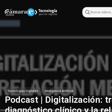
Skip
to
content
Tecnologías Digitales
Inteligencia Artificial
Podcast | Digitalización: t
diagnóstico clínico y la re