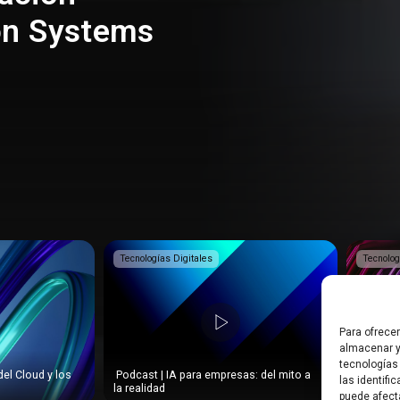
on Systems
Tecnologías Digitales
Tecnolog
Para ofrece
almacenar y
tecnologías
del Cloud y los
️ Podcast | IA para empresas: del mito a
️ Podcas
las identifi
la realidad
Pymes?
puede afect