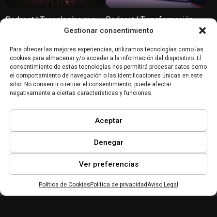
Podcast | Tecnologías que
Podcast | Transformación
transformarán el mundo
digital: Innovación, cultura y
Gestionar consentimiento
tendencias según SiteGround
Para ofrecer las mejores experiencias, utilizamos tecnologías como las
Banca y Fintech
Marketing y
cookies para almacenar y/o acceder a la información del dispositivo. El
Comunicación Digital
consentimiento de estas tecnologías nos permitirá procesar datos como
el comportamiento de navegación o las identificaciones únicas en este
sitio. No consentir o retirar el consentimiento, puede afectar
negativamente a ciertas características y funciones.
Aceptar
Podcast | Transferencias
Podcast: SEO en 2025:
instantáneas en la UE y su
Prepara tu negocio para el
impacto en 2025
futuro
Denegar
Ver preferencias
Política de Cookies
Política de privacidad
Aviso Legal
Inicio
Mi lista
Perfil