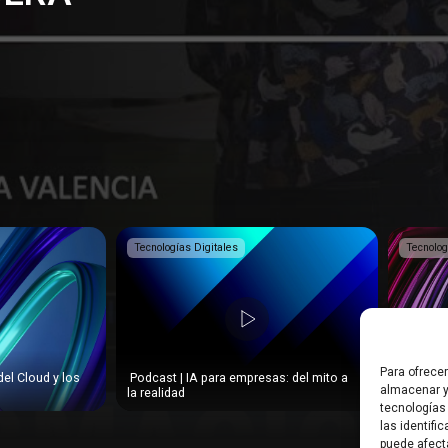
Tecnologías Digitales
Tecnolog
Para ofrece
del Cloud y los
️ Podcast | IA para empresas: del mito a
️ Podcas
almacenar y
la realidad
Pymes?
tecnologías
las identifi
puede afect