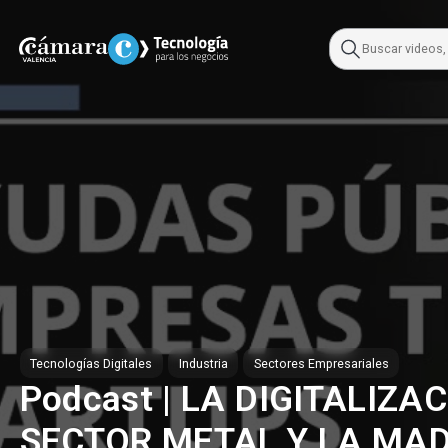
Skip
to
content
Tecnologías Digitales
Industria
Sectores Empresariales
Podcast | LA DIGITALIZA
SECTOR METAL Y LA MA