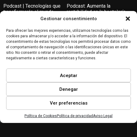
Podcast | Tecnologías que
Podcast: Aumenta la
transformarán el mundo
rentabilidad en la hostelería
con la digitalización
Gestionar consentimiento
Industria 4.0
Tecnologías Digitales
Para ofrecer las mejores experiencias, utilizamos tecnologías como las
cookies para almacenar y/o acceder a la información del dispositivo. El
consentimiento de estas tecnologías nos permitirá procesar datos como
el comportamiento de navegación o las identificaciones únicas en este
sitio. No consentir o retirar el consentimiento, puede afectar
negativamente a ciertas características y funciones.
Esto es TODO debes saber
Pymes y criptomonedas |
Aceptar
sobre el Programa Activa
Miradas Digitales #7
Industria 4.0 de Cámara
Valencia
Denegar
Ver preferencias
Política de Cookies
Política de privacidad
Aviso Legal
Inicio
Mi lista
Perfil