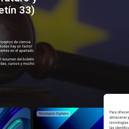
tín 33)
onceptos de ciencia
 todas hay un factor
igentes en el apartado
l resumen del boletín
udas, cursos y mucho
Para ofrece
Tecnologías Digitales
Tecnolog
almacenar y
tecnologías
las identifi