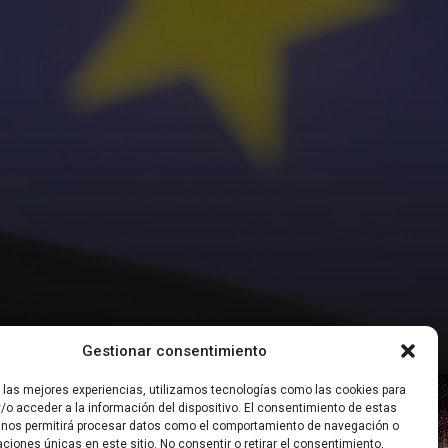
Gestionar consentimiento
r las mejores experiencias, utilizamos tecnologías como las cookies para
ías Digitales
Tecnologías Digitales
/o acceder a la información del dispositivo. El consentimiento de estas
 nos permitirá procesar datos como el comportamiento de navegación o
caciones únicas en este sitio. No consentir o retirar el consentimiento,