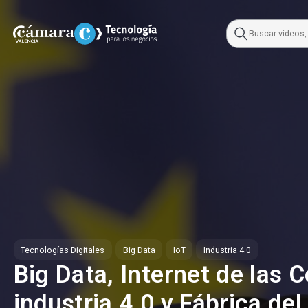
Skip
to
content
Tecnologías Digitales
Big Data
IoT
Industria 4.0
Big Data, Internet de las 
industria 4.0 y Fábrica del