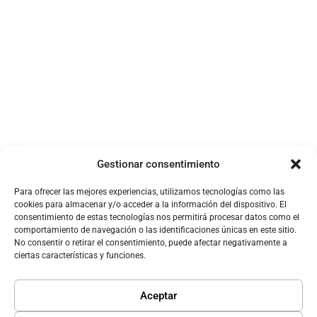
Usos de la IA para tu
Talleres Canva Creator |
negocio: Ahorra tiempo y
Módulo I: Diseña con Canva
aumenta la productividad
desde cero
(Módulo I)
Tecnologías Digitales
Marketing
Gestionar consentimiento
Para ofrecer las mejores experiencias, utilizamos tecnologías como las
Webinar | Aprende a
Webinar | Aprende a
cookies para almacenar y/o acceder a la información del dispositivo. El
automatizar procesos con IA
Automatizar Ventas y
consentimiento de estas tecnologías nos permitirá procesar datos como el
comportamiento de navegación o las identificaciones únicas en este sitio.
sin ser un experto
Marketing en tu CRM
No consentir o retirar el consentimiento, puede afectar negativamente a
ciertas características y funciones.
Seguridad
Tecnologías Digitales
Aceptar